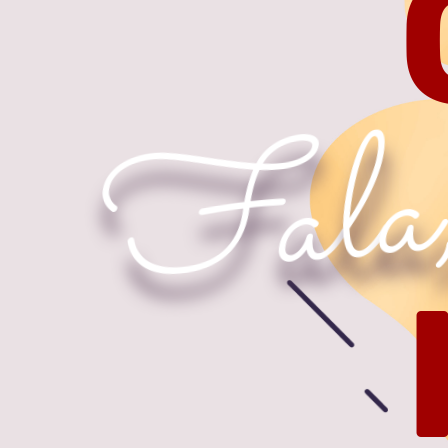
a
l
a
F