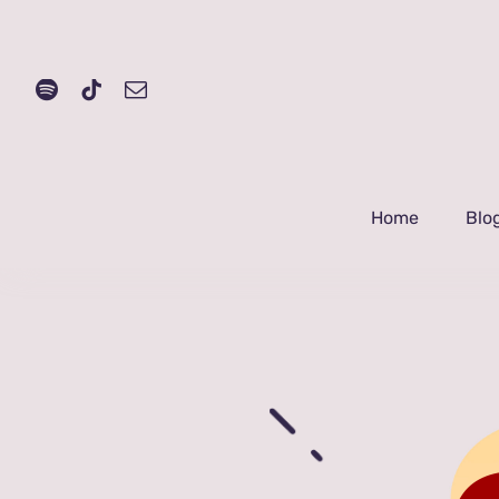
Ir
para
o
conteúdo
Home
Blo