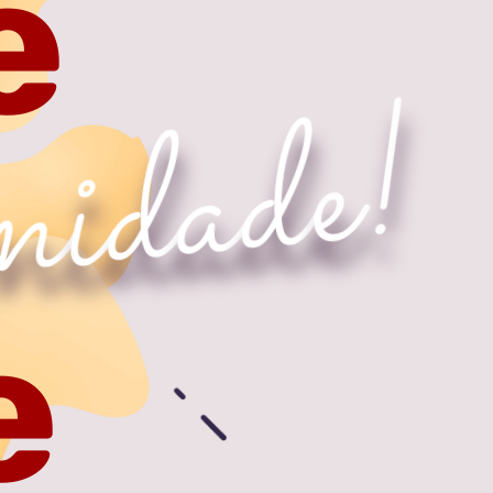
e
!
e
d
a
d
i
n
e